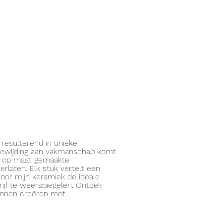
resulterend in unieke
oewijding aan vakmanschap komt
en op maat gemaakte
erlaten. Elk stuk vertelt een
rdoor mijn keramiek de ideale
rijf te weerspiegelen. Ontdek
unnen creëren met