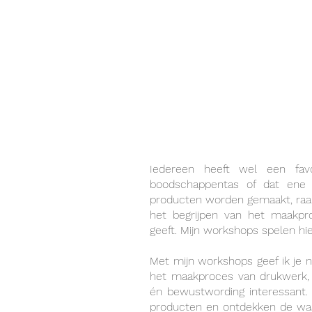
Iedereen heeft wel een favo
boodschappentas of dat ene f
producten worden gemaakt, raakt
het begrijpen van het maakp
geeft. Mijn workshops spelen hie
Met mijn workshops geef ik je n
het maakproces van drukwerk, k
én bewustwording interessan
producten en ontdekken de waa