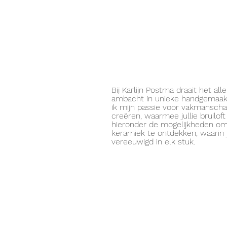
Bij Karlijn Postma draait het a
ambacht in unieke handgemaakt
ik mijn passie voor vakmansch
creëren, waarmee jullie bruiloft
hieronder de mogelijkheden om
keramiek te ontdekken, waarin
vereeuwigd in elk stuk.