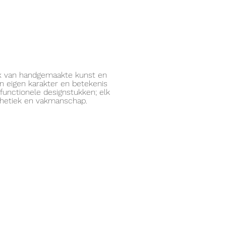
ix van handgemaakte kunst en
 eigen karakter en betekenis
functionele designstukken; elk
sthetiek en vakmanschap.