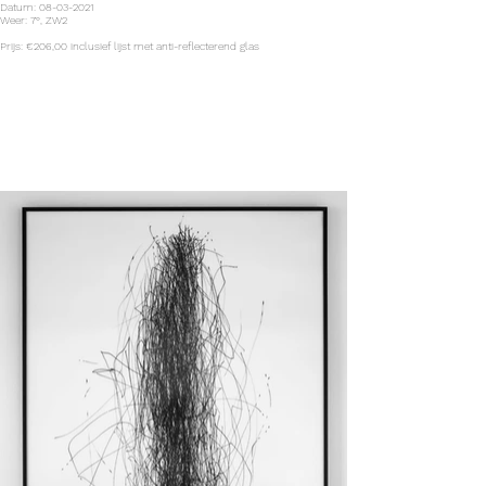
Datum: 08-03-2021
Weer: 7°, ZW2
Prijs: €206,00 inclusief lijst met anti-reflecterend glas