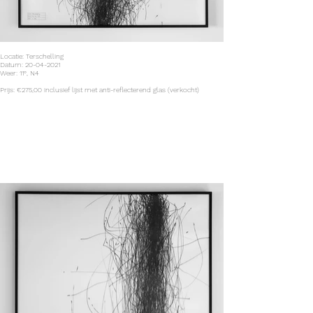
Locatie: Terschelling
Datum: 20-04-2021
Weer: 11°, N4
Prijs: €275,00 inclusief lijst met anti-reflecterend glas (verkocht)