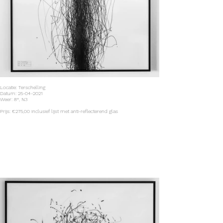
Locatie: Terschelling
Datum: 25-04-2021
Weer: 8°, N3
Prijs: €275,00 inclusief lijst met anti-reflecterend glas