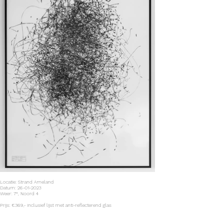
Locatie: Strand Ameland
Datum: 26-01-2023
Weer: 7°, Noord 4
Prijs: €369,- inclusief lijst met anti-reflecterend glas