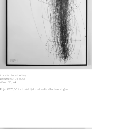
Locatie: Terschelling
Datum: 20-04-2021
Weer: 11°, N4
Prijs: €275,00 inclusief lijst met anti-reflecterend glas