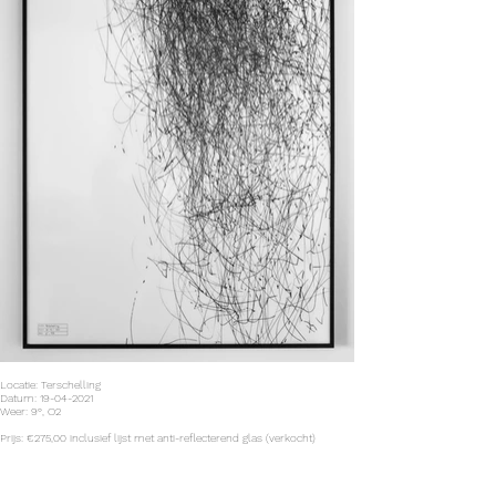
Locatie: Terschelling
Datum: 19-04-2021
Weer: 9°, O2
Prijs: €275,00 inclusief lijst met anti-reflecterend glas (verkocht)