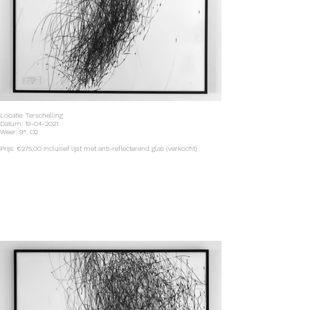
Locatie: Terschelling
Datum: 19-04-2021
Weer: 9°, O2
Prijs: €275,00 inclusief lijst met anti-reflecterend glas (verkocht)