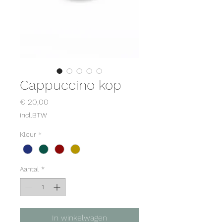
Cappuccino kop
Prijs
€ 20,00
incl.BTW
Kleur
*
Aantal
*
In winkelwagen