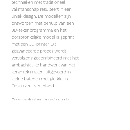
technieken met traditioneel
vakmanschap resulteert in een
uniek design. De modellen zijn
ontworpen met behulp van een
3D-tekenprogramma en het
oorspronkelijke model is geprint
met een 3D-printer. Dit
geavanceerde proces wordt
vervolgens gecombineerd met het
ambachtelijke handwerk van het
keramiek maken, uitgevoerd in
kleine batches met gietklei in
Oosterzee, Nederland.
Deze exclusieve oplage en de
harmonieuze samenwerking tussen
ambachtelijk vakmanschap en
moderne technologie maken dit
geometrische keramiek uniek. Het