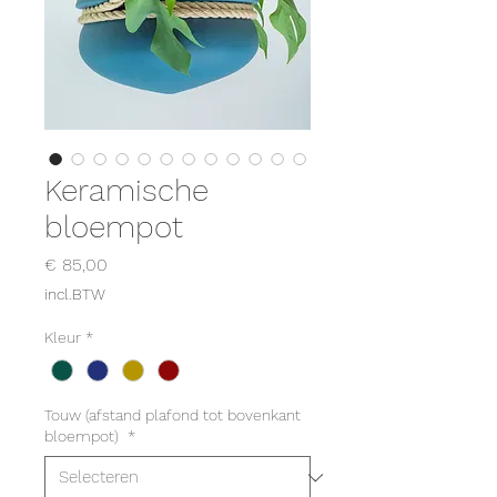
Keramische
bloempot
Prijs
€ 85,00
incl.BTW
Kleur
*
Touw (afstand plafond tot bovenkant
bloempot)
*