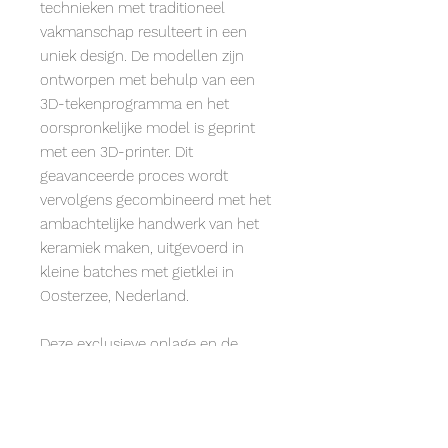
technieken met traditioneel
vakmanschap resulteert in een
uniek design. De modellen zijn
ontworpen met behulp van een
3D-tekenprogramma en het
oorspronkelijke model is geprint
met een 3D-printer. Dit
geavanceerde proces wordt
vervolgens gecombineerd met het
ambachtelijke handwerk van het
keramiek maken, uitgevoerd in
kleine batches met gietklei in
Oosterzee, Nederland.
Deze exclusieve oplage en de
harmonieuze samenwerking tussen
ambachtelijk vakmanschap en
moderne technologie maken dit
geometrische keramiek uniek. Het