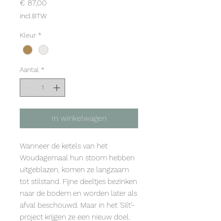
Prijs
€ 87,00
incl.BTW
Kleur
*
Aantal
*
In winkelwagen
Wanneer de ketels van het
Woudagemaal hun stoom hebben
uitgeblazen, komen ze langzaam
tot stilstand. Fijne deeltjes bezinken
naar de bodem en worden later als
afval beschouwd. Maar in het 'Silt'-
project krijgen ze een nieuw doel.