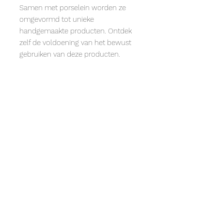
Samen met porselein worden ze
omgevormd tot unieke
handgemaakte producten. Ontdek
zelf de voldoening van het bewust
gebruiken van deze producten.
Afmetingen
Inhoud: 0,35 L
LxBxH: 140x140x80mm
Mobiel: +31 06 30 56 02 86
Email: info@karlijnpostma.com
Adres: Molenweg 10 8536 TL Oosterzee
(Friesland)